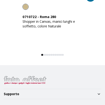
0710722
-
Roma 280
1
Shopper in Canvas, manici lunghi e
Sh
soffietto, colore Naturale
na
co
Supporto