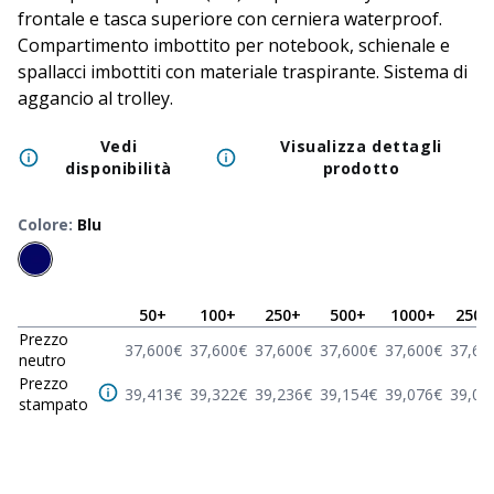
frontale e tasca superiore con cerniera waterproof.
Compartimento imbottito per notebook, schienale e
spallacci imbottiti con materiale traspirante. Sistema di
aggancio al trolley.
Vedi
Visualizza dettagli
disponibilità
prodotto
Colore
:
Blu
50
+
100
+
250
+
500
+
1000
+
2500
Prezzo
37,600
€
37,600
€
37,600
€
37,600
€
37,600
€
37,60
neutro
Prezzo
39,413
€
39,322
€
39,236
€
39,154
€
39,076
€
39,04
stampato