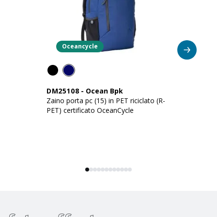
Oceancycle
DM25108
-
Ocean Bpk
D
Zaino porta pc (15) in PET riciclato (R-
Za
PET) certificato OceanCycle
PE